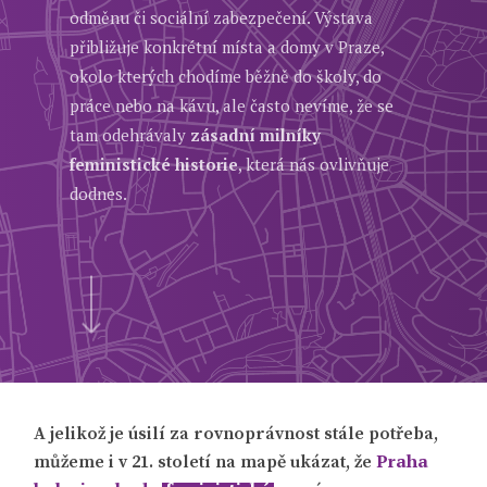
odměnu či sociální zabezpečení. Výstava
přibližuje konkrétní místa a domy v Praze,
okolo kterých chodíme běžně do školy, do
práce nebo na kávu, ale často nevíme, že se
tam odehrávaly
zásadní milníky
feministické historie
, která nás ovlivňuje
dodnes.
A jelikož je úsilí za rovnoprávnost stále potřeba,
Praha
můžeme i v 21. století na mapě ukázat, že