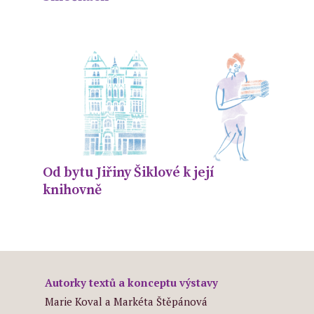
Od bytu Jiřiny Šiklové k její
knihovně
Autorky textů a konceptu výstavy
Marie Koval a Markéta Štěpánová