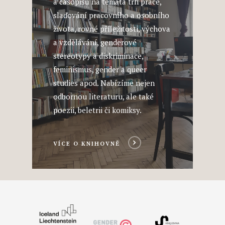
a časopisů na témata trh práce,
slaďování pracovního a osobního
života, rovné příležitosti, výchova
a vzdělávání, genderové
stereotypy a diskriminace,
feminismus, gender a queer
studies apod. Nabízíme nejen
odbornou literaturu, ale také
poezii, beletrii či komiksy.
VÍCE O KNIHOVNĚ