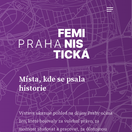
Skip
Menu
to
Close
main
Menu
content
Místa,
kde
se
psala
historie
Výstava
ukazuje pohled na dějiny Prahy očima
žen, které bojovaly za volební právo, za
možnost studovat a pracovat, za důstojnou