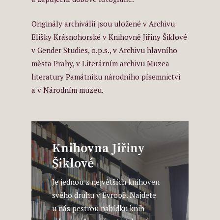
Originály archiválií jsou uložené v Archivu
Elišky Krásnohorské v Knihovně Jiřiny Šiklové
v Gender Studies, o.p.s., v Archivu hlavního
města Prahy, v Literárním archivu Muzea
literatury Památníku národního písemnictví
a v Národním muzeu.
Knihovna Jiřiny
Šiklové
Je jednou z největších knihoven
svého druhu v Evropě. Najdete
u nás pestrou nabídku knih