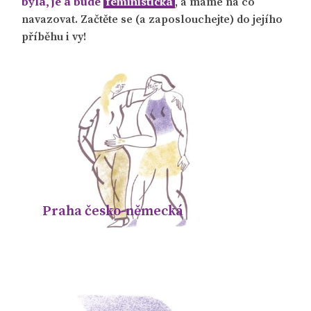
byla, je a bude
feministická
, a máme na co
navazovat.
Začtěte se (a zaposlouchejte) do jejího
příběhu i vy!
Praha česko-německá