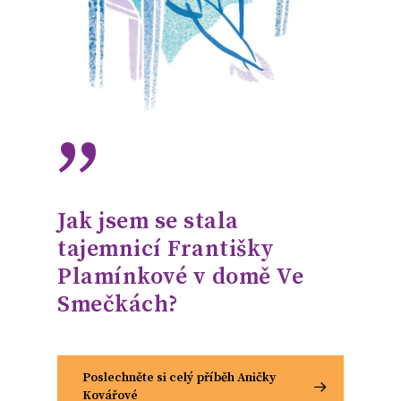
”
Jak jsem se stala
tajemnicí Františky
Plamínkové v domě Ve
Smečkách?
Poslechněte si celý příběh Aničky
Kovářové