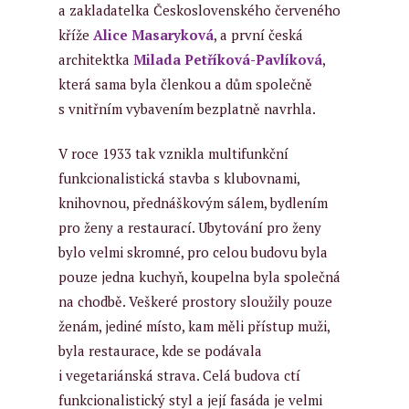
a zakladatelka Československého červeného
kříže
Alice Masaryková
, a první česká
architektka
Milada Petříková-Pavlíková
,
která sama byla členkou a dům společně
s vnitřním vybavením bezplatně navrhla.
V roce 1933 tak vznikla multifunkční
funkcionalistická stavba s klubovnami,
knihovnou, přednáškovým sálem, bydlením
pro ženy a restaurací. Ubytování pro ženy
bylo velmi skromné, pro celou budovu byla
pouze jedna kuchyň, koupelna byla společná
na chodbě. Veškeré prostory sloužily pouze
ženám, jediné místo, kam měli přístup muži,
byla restaurace, kde se podávala
i vegetariánská strava. Celá budova ctí
funkcionalistický styl a její fasáda je velmi