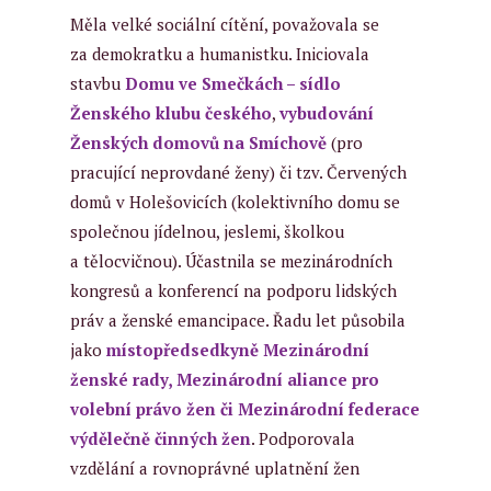
Měla velké sociální cítění, považovala se
za demokratku a humanistku. Iniciovala
stavbu
Domu ve Smečkách – sídlo
Ženského klubu českého
,
vybudování
Ženských domovů na Smíchově
(pro
pracující neprovdané ženy) či tzv. Červených
domů v Holešovicích (kolektivního domu se
společnou jídelnou, jeslemi, školkou
a tělocvičnou). Účastnila se mezinárodních
kongresů a konferencí na podporu lidských
práv a ženské emancipace. Řadu let působila
jako
místopředsedkyně Mezinárodní
ženské rady, Mezinárodní aliance pro
volební právo žen či Mezinárodní federace
výdělečně činných žen
.
Podporovala
vzdělání a rovnoprávné uplatnění žen