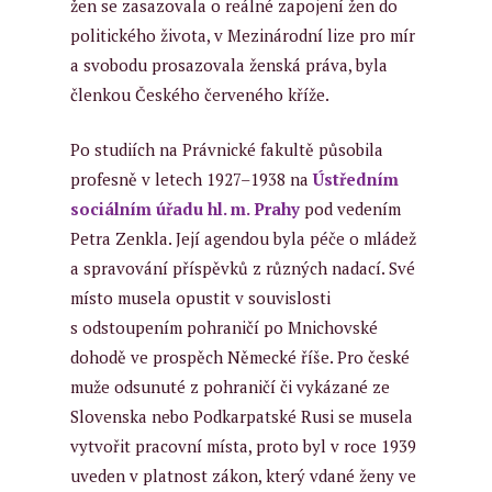
žen se zasazovala o reálné zapojení žen do
politického života, v Mezinárodní lize pro mír
a svobodu prosazovala ženská práva, byla
členkou Českého červeného kříže.
Po studiích na Právnické fakultě působila
profesně v letech 1927
–
1938 na
Ústředním
sociálním úřadu hl. m. Prahy
pod vedením
Petra Zenkla. Její agendou byla péče o mládež
a spravování příspěvků z různých nadací. Své
místo musela opustit v souvislosti
s odstoupením pohraničí po Mnichovské
dohodě ve prospěch Německé říše. Pro české
muže odsunuté z pohraničí či vykázané ze
Slovenska nebo Podkarpatské Rusi se musela
vytvořit pracovní místa, proto byl v roce 1939
uveden v platnost zákon, který vdané ženy ve