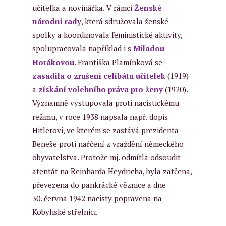
učitelka a novinářka. V rámci
Ženské
národní rady
, která sdružovala ženské
spolky a koordinovala feministické aktivity,
spolupracovala například i s
Miladou
Horákovou
. Františka Plamínková se
zasadila o zrušení celibátu učitelek
(1919)
a
získání volebního práva pro ženy
(1920).
Významně vystupovala proti nacistickému
režimu, v roce 1938 napsala např. dopis
Hitlerovi, ve kterém se zastává prezidenta
Beneše proti nařčení z vraždění německého
obyvatelstva. Protože mj. odmítla odsoudit
atentát na Reinharda Heydricha, byla zatčena,
převezena do pankrácké věznice a dne
30. června 1942 nacisty popravena na
Kobyliské střelnici.