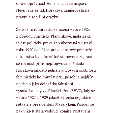
o rovnoprávnost žen a jejich emancipaci.
Nejen zde se tak Horáková zaměřovala na
právní a sociální otázky.
Ženská národní rada, založena v roce 1923
z popudu Františky Plamínkové, měla za cíl
uvést politická práva žen ukotvená v ústavě
roku 1920 do běžné praxe, protože přestože
tato práva byla formálně stanovena, v praxi
se rovnost příliš neprojevovala. Milada
Horáková jakožto jedna z klíčových osobností
feministického hnutí v ŽNR působila nejdřív
nepřímo jako delegátka
Sdružení
vysokoškolsky vzdělaných žen (SVVŽ), kdy se
v roce 1927 a 1929 jakožto členka deputace
setkala s prezidentem Masarykem. Později se
pak v ŽNR stala vedoucí komise
Postavení