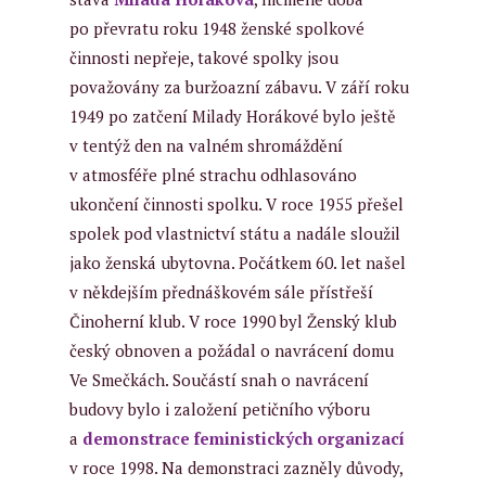
po převratu roku 1948 ženské spolkové
činnosti nepřeje, takové spolky jsou
považovány za buržoazní zábavu. V září roku
1949 po zatčení Milady Horákové bylo ještě
v tentýž den na valném shromáždění
v atmosféře plné strachu odhlasováno
ukončení činnosti spolku. V roce 1955 přešel
spolek pod vlastnictví státu a nadále sloužil
jako ženská ubytovna. Počátkem 60. let našel
v někdejším přednáškovém sále přístřeší
Činoherní klub. V roce 1990 byl Ženský klub
český obnoven a požádal o navrácení domu
Ve Smečkách. Součástí snah o navrácení
budovy bylo i založení petičního výboru
a
demonstrace feministických organizací
v roce 1998. Na demonstraci zazněly důvody,