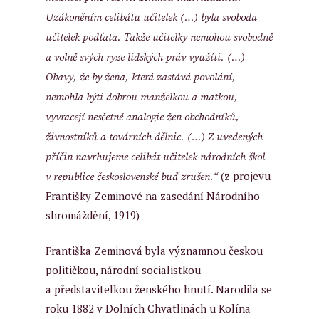
Uzákoněním celibátu učitelek (…) byla svoboda
učitelek podťata. Takže učitelky nemohou svobodně
a volně svých ryze lidských práv využíti. (…)
Obavy, že by žena, která zastává povolání,
nemohla býti dobrou manželkou a matkou,
vyvracejí nesčetné analogie žen obchodníků,
živnostníků a továrních dělnic. (…) Z uvedených
příčin navrhujeme celibát učitelek národních škol
(z projevu
v republice československé buď zrušen.“
Františky Zeminové na zasedání Národního
shromáždění, 1919)
Františka Zeminová byla významnou českou
političkou, národní socialistkou
a představitelkou ženského hnutí. Narodila se
roku 1882 v Dolních Chvatlinách u Kolína