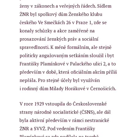
ženy v zákonech a veřejných řádech. Sídlem
ŽNR byl spolkový dům Ženského klubu
českého Ve Smečkách 26 v Praze 1, zde se
konaly schůzky a akce zaměřené na
prosazování ženských práv a sociální
spravedlnosti. K méně formálním, ale stejně
politicky angažovaným setkáním sloužil i byt
Františky Plamínkové v Palackého ulici 2, a to
především v době, která oficiálním akcím příliš
nepřála. Pro stejné účely byl využíván
i rodinný dům Milady Horákové v Černošicích.
V roce 1929 vstoupila do Československé
strany národně socialistické (ČSNS), ale dál
byla aktivní především v rámci nestranické
ŽNR a SVVŽ. Pod vedením Františky
Plamínkové se zde podílela na tvorbě