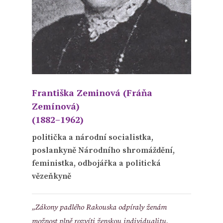
Františka Zeminová
(Fráňa
Zemínová)
(1882–1962)
politička a národní socialistka,
poslankyně Národního shromáždění,
feministka, odbojářka a politická
vězeňkyně
„Zákony padlého Rakouska odpíraly ženám
možnost plně rozvíti ženskou individualitu.