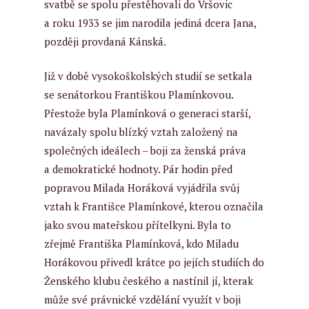
svatbě se spolu přestěhovali do Vršovic
a roku 1933 se jim narodila jediná dcera Jana,
později provdaná Kánská.
Již v době vysokoškolských studií se setkala
se senátorkou Františkou Plamínkovou.
Přestože byla Plamínková o generaci starší,
navázaly spolu blízký vztah založený na
společných ideálech – boji za ženská práva
a demokratické hodnoty. Pár hodin před
popravou Milada Horáková vyjádřila svůj
vztah k Františce Plamínkové, kterou označila
jako svou mateřskou přítelkyni. Byla to
zřejmě Františka Plamínková, kdo Miladu
Horákovou přivedl krátce po jejích studiích do
Ženského klubu českého a nastínil jí, kterak
může své právnické vzdělání využít v boji