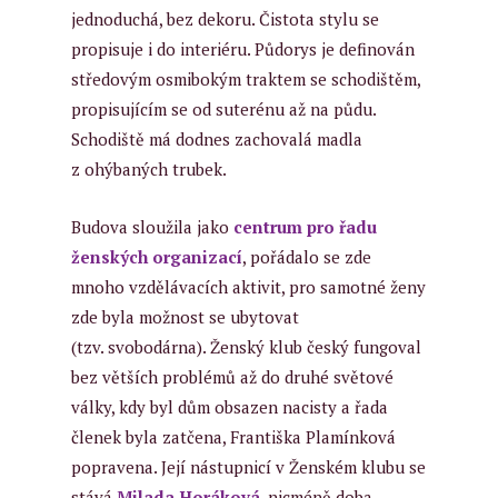
jednoduchá, bez dekoru. Čistota stylu se
propisuje i do interiéru. Půdorys je definován
středovým osmibokým traktem se schodištěm,
propisujícím se od suterénu až na půdu.
Schodiště má dodnes zachovalá madla
z ohýbaných trubek.
Budova sloužila jako
centrum pro řadu
ženských organizací
, pořádalo se zde
mnoho vzdělávacích aktivit, pro samotné ženy
zde byla možnost se ubytovat
(tzv. svobodárna). Ženský klub český fungoval
bez větších problémů až do druhé světové
války, kdy byl dům obsazen nacisty a řada
členek byla zatčena, Františka Plamínková
popravena. Její nástupnicí v Ženském klubu se
stává
Milada Horáková
, nicméně doba