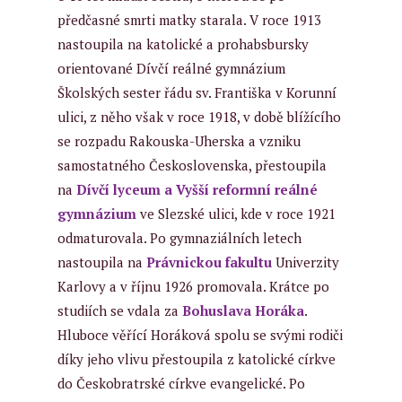
předčasné smrti matky starala. V roce 1913
nastoupila na katolické a prohabsbursky
orientované
Dívčí reálné gymnázium
Školských sester řádu sv. Františka v Korunní
ulici, z něho však v roce 1918, v době blížícího
se rozpadu Rakouska-Uherska a vzniku
samostatného Československa, přestoupila
na
Dívčí lyceum a Vyšší reformní reálné
gymnázium
ve Slezské ulici, kde v roce 1921
odmaturovala.
Po gymnaziálních letech
nastoupila na
Právnickou fakultu
Univerzity
Karlovy a v říjnu 1926 promovala. Krátce po
studiích se vdala za
Bohuslava Horáka
.
Hluboce věřící Horáková spolu se svými rodiči
díky jeho vlivu přestoupila z katolické církve
do Českobratrské církve evangelické. Po