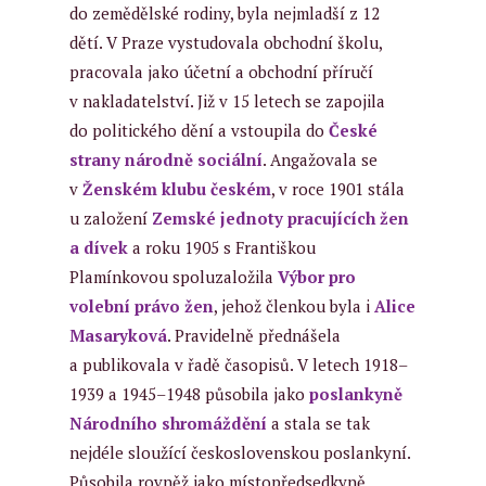
do zemědělské rodiny, byla nejmladší z 12
dětí. V Praze vystudovala obchodní školu,
pracovala jako účetní a obchodní příručí
v nakladatelství. Již v 15 letech se zapojila
do politického dění a vstoupila do
České
strany národně sociální
. Angažovala se
v
Ženském klubu českém
, v roce 1901 stála
u založení
Zemské jednoty pracujících žen
a dívek
a roku 1905 s Františkou
Plamínkovou spoluzaložila
Výbor pro
volební právo žen
, jehož členkou byla i
Alice
Masaryková
. Pravidelně přednášela
a publikovala v řadě časopisů. V letech 1918–
1939 a 1945–1948 působila jako
poslankyně
Národního shromáždění
a stala se tak
nejdéle sloužící československou poslankyní.
Působila rovněž jako místopředsedkyně