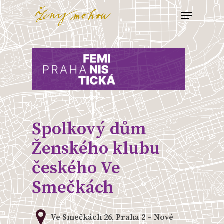
Skip
Menu
to
Close
main
Menu
content
Spolkový dům
Ženského klubu
českého Ve
Smečkách
Ve Smečkách 26, Praha 2 – Nové