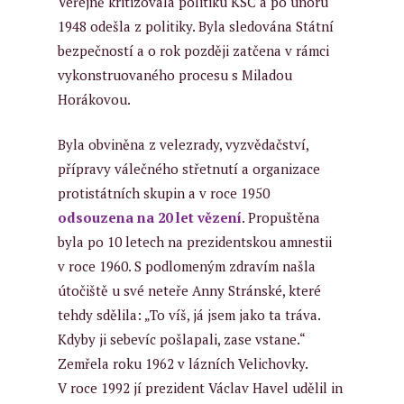
Veřejně kritizovala politiku KSČ a po únoru
1948 odešla z politiky. Byla sledována Státní
bezpečností a o rok později zatčena v rámci
vykonstruovaného procesu s Miladou
Horákovou.
Byla obviněna z velezrady, vyzvědačství,
přípravy válečného střetnutí a organizace
protistátních skupin a v roce 1950
odsouzena na 20 let vězení
. Propuštěna
byla po 10 letech na prezidentskou amnestii
v roce 1960. S podlomeným zdravím našla
útočiště u své neteře Anny Stránské, které
tehdy sdělila: „To víš, já jsem jako ta tráva.
Kdyby ji sebevíc pošlapali, zase vstane.“
Zemřela roku 1962 v lázních Velichovky.
V roce 1992 jí prezident Václav Havel udělil in