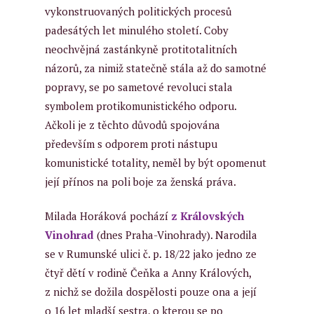
vykonstruovaných politických procesů
padesátých let minulého století. Coby
neochvějná zastánkyně protitotalitních
názorů, za nimiž statečně stála až do samotné
popravy, se po sametové revoluci stala
symbolem protikomunistického odporu.
Ačkoli je z těchto důvodů spojována
především s odporem proti nástupu
komunistické totality, neměl by být opomenut
její přínos na poli boje za ženská práva.
Milada Horáková pochází
z Královských
Vinohrad
(dnes Praha-Vinohrady). Narodila
se v Rumunské ulici č. p. 18/22 jako jedno ze
čtyř dětí v rodině Čeňka a Anny Králových,
z nichž se dožila dospělosti pouze ona a její
o 16 let mladší sestra, o kterou se po