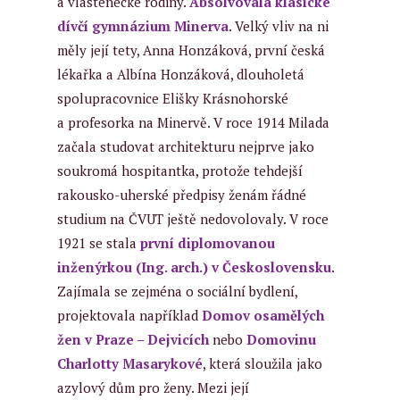
a vlastenecké rodiny.
Absolvovala klasické
dívčí gymnázium Minerva
.
Velký vliv na ni
měly její tety, Anna Honzáková, první česká
lékařka a Albína Honzáková, dlouholetá
spolupracovnice Elišky Krásnohorské
a profesorka na Minervě. V roce 1914 Milada
začala studovat architekturu nejprve jako
soukromá hospitantka, protože tehdejší
rakousko-uherské předpisy ženám řádné
studium na ČVUT ještě nedovolovaly. V roce
1921 se stala
první diplomovanou
inženýrkou (Ing. arch.) v Československu
.
Zajímala se zejména o sociální bydlení,
projektovala například
Domov osamělých
žen v Praze – Dejvicích
nebo
Domovinu
Charlotty Masarykové
, která sloužila jako
azylový dům pro ženy. Mezi její